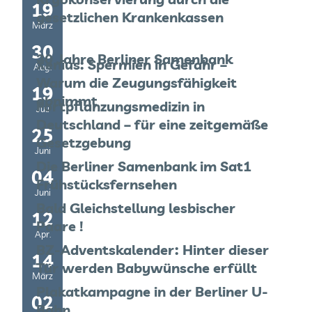
19
gesetzlichen Krankenkassen
März
30
20 Jahre Berliner Samenbank
Xenius: Spermien in Gefahr –
Aug.
Warum die Zeugungsfähigkeit
19
abnimmt
Fortpflanzungsmedizin in
Juli
Deutschland – für eine zeitgemäße
25
Gesetzgebung
Juni
Die Berliner Samenbank im Sat1
04
Frühstücksfernsehen
Juni
Bald Gleichstellung lesbischer
12
Paare !
Apr.
BZ-Adventskalender: Hinter dieser
14
Tür werden Babywünsche erfüllt
März
Plakatkampagne in der Berliner U-
02
Bahn