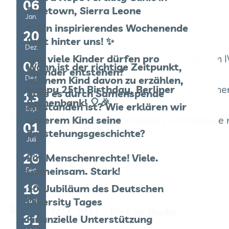
06
Freetown, Sierra Leone
Jan.
✨ Ein inspirierendes Wochenende
20
liegt hinter uns! ✨
Dez.
Wie viele Kinder dürfen pro
04
Wann ist der richtige Zeitpunkt,
Spender entstehen?
Dez.
meinem Kind davon zu erzählen,
Happy 25th Birthday, Berliner
dass es durch Samenspende
13
Samenbank! 🎈🎉
entstanden ist? Wie erklären wir
Sep.
unserem Kind seine
01
Entstehungsgeschichte?
Juli
26
Für Menschenrechte! Viele.
Gemeinsam. Stark!
Sep.
18
10. Jubiläum des Deutschen
Diversity Tages
Juni
31
Finanzielle Unterstützung