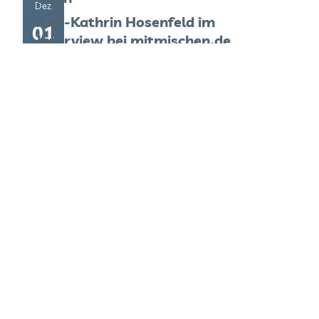
Dez.
Ann-Kathrin Hosenfeld im
01
Interview bei mitmischen.de
Juli
Dr. med. David Peet im Interview
15
mit SCHWULISSIMO.DE
Juli
15
Feb.