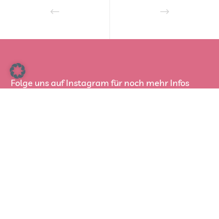
Folge uns auf Instagram für noch mehr Infos
Rund um die Arbeit der BSB
Die Berliner Samenbank kurz vorgestellt
Die Berliner Samenbank bildet die wichtigste
Schnittstelle zwischen den Empfängern, den
Spenderkindern sowie den Spendern. Die
Belange aller beteiligten Gruppen versucht