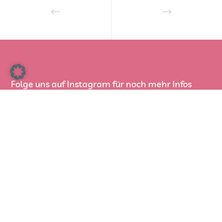
Folge uns auf Instagram für noch mehr Infos
Rund um die Arbeit der BSB
Die Berliner Samenbank kurz vorgestellt
Die Berliner Samenbank bildet die wichtigste
Schnittstelle zwischen den Empfängern, den
Spenderkindern sowie den Spendern. Die
Belange aller beteiligten Gruppen versucht